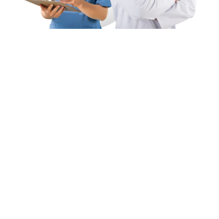
Un team multisciplinare per farti
giustizia.
STUDIO LEGALE
CONUSULENTE ECONOMICO
MEDICO LEGALE
FISIOTERAPISTI
MEDICO ORTOPEDICO
MEDIATORI ESPERTI
ESPERTO IN ASSICURAZIONI
PSICOTERAPEUTA
PERITI DI PARTE
MEDICO ORTOPEDICO