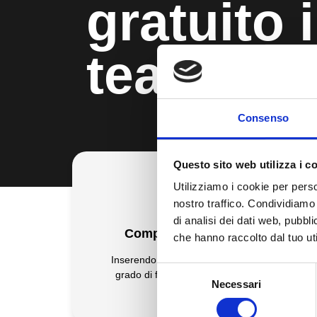
gratuito 
team
Consenso
Questo sito web utilizza i c
Utilizziamo i cookie per perso
nostro traffico. Condividiamo 
di analisi dei dati web, pubbl
Compila tutti i campi
Ga
che hanno raccolto dal tuo uti
Inserendo tutti i dettagli saremo in
Tut
Selezione
grado di fornirti un responso più
a
Necessari
del
accurato
consenso