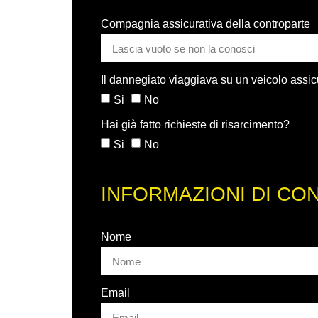
Compagnia assicurativa della controparte
Il dannegiato viaggiava su un veicolo assi
Si
No
Hai già fatto richieste di risarcimento?
Si
No
INFORMAZIONI DI CO
Nome
Email