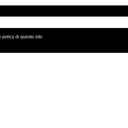
 policy di questo sito
Un team multi
giustizia.
STUDIO LEGALE
CONUSULENTE ECONO