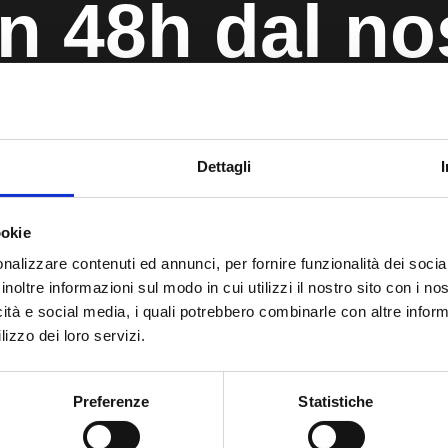
in 48h dal no
Dettagli
ookie
INFORMAZIONI SUL QUESTIONARIO
nalizzare contenuti ed annunci, per fornire funzionalità dei socia
inoltre informazioni sul modo in cui utilizzi il nostro sito con i n
icità e social media, i quali potrebbero combinarle con altre inform
rantiamo la tua privacy
Non devi allegare docum
lizzo dei loro servizi.
ti i dati inseriti saranno eliminati
In questa fase non è necessa
utomaticamente dopo l'analisi
allegare documentazione medi
Preferenze
Statistiche
assicurativa