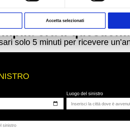
Accetta selezionati
mpila ora il questiona
ri solo 5 minuti per ricevere un'ana
INISTRO
Luogo del sinistro