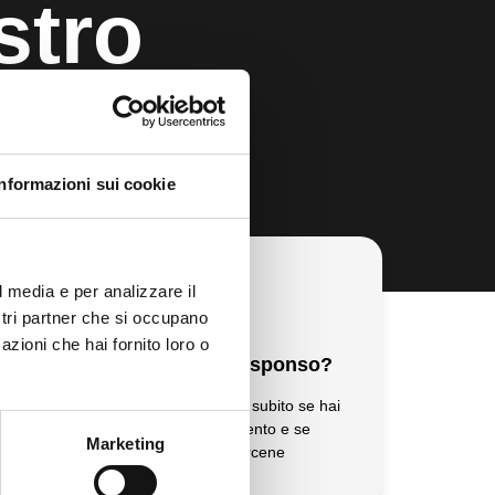
stro
Informazioni sui cookie
l media e per analizzare il
ostri partner che si occupano
azioni che hai fornito loro o
enti
Cosa conterrà il responso?
rio
Ti risponderemo dicendoti subito se hai
ca o
diritto ad un resarcimento e se
Marketing
possiamo occuparcene