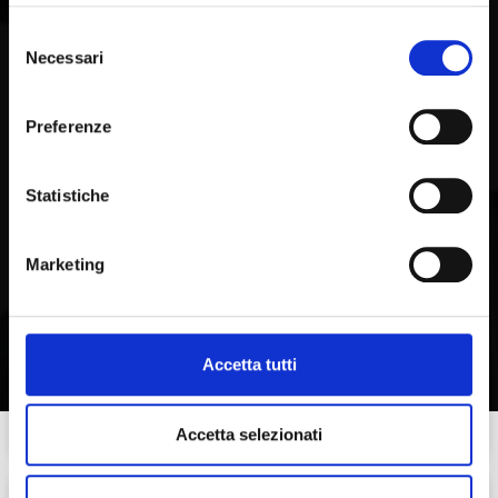
Selezione
Necessari
del
consenso
Preferenze
Statistiche
Servizi
Marketing
Affidati a Omnia per ottenere il giusto
risarcimento
Accetta tutti
RISARCIMENTI OTTENUTI
0
€
Accetta selezionati
SPESE ANTICIPATE