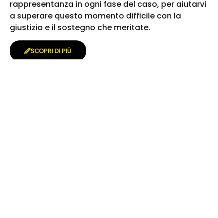
rappresentanza in ogni fase del caso, per aiutarvi
a superare questo momento difficile con la
giustizia e il sostegno che meritate.
SCOPRI DI PIÙ
Nessuna spesa da anticipare
Non dovrai sostenere alcuna spesa fino alla
risoluzione positiva della controversia. Pensiamo
a tutto noi.
La nostra garanzia
La nostra etica ci impone di dedicarci a
pochissimi casi all’anno in modo da mettere in